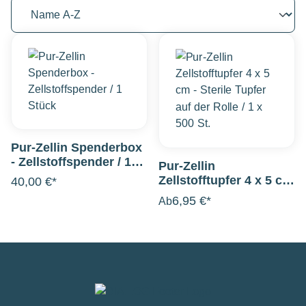
Pur-Zellin Spenderbox
- Zellstoffspender / 1
Pur-Zellin
Stück
Zellstofftupfer 4 x 5 cm
40,00 €*
- Sterile Tupfer auf der
6,95 €*
Ab
Rolle / 1 x 500 St.